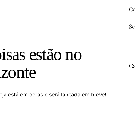
Ca
Se
isas estão no
Ca
izonte
oja está em obras e será lançada em breve!